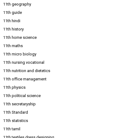
11th geography
11th guide
11th hindi
11th history
11th home science
11th maths
11th micro biology
11th nursing vocational
11th nutrition and dietetics
11th office management
11th physics
11th political science
11th secretaryship
11th Standard
11th statistics
11th tamil
11th textiles dress designing