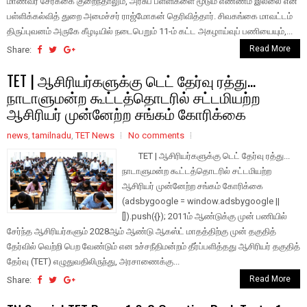
மாணவர் சேர்க்கை குறைந்​தா​லும், அரசுப் பள்​ளி​களை மூடும் எண்​ணம் இல்லை என
பள்​ளிக்கல்​வித் துறை அமைச்​சர் ராஜ்மோகன் தெரி​வித்​தார். சிவகங்கை மாவட்​டம்
திருப்​புவனம் அருகே கீழடி​யில் நடை​பெறும் 11-ம் கட்ட அகழாய்​வுப் பணி​யை​யும்,...
Read More
Share:
TET | ஆசிரியர்களுக்கு டெட் தேர்வு ரத்து...
நாடாளுமன்ற கூட்டத்தொடரில் சட்டமியற்ற
ஆசிரியர் முன்னேற்ற சங்கம் கோரிக்கை
news
,
tamilnadu
,
TET News
No comments
TET | ஆசிரியர்களுக்கு டெட் தேர்வு ரத்து...
நாடாளுமன்ற கூட்டத்தொடரில் சட்டமியற்ற
ஆசிரியர் முன்னேற்ற சங்கம் கோரிக்கை
(adsbygoogle = window.adsbygoogle ||
[]).push({}); 2011ம் ஆண்டுக்கு முன் பணியில்
சேர்ந்த ஆசிரியர்களும் 2028ஆம் ஆண்டு ஆகஸ்ட் மாதத்திற்கு முன் தகுதித்
தேர்வில் வெற்றி பெற வேண்டும் என உச்சநீதிமன்றம் தீர்ப்பளித்தது ஆசிரியர் தகுதித்
தேர்வு (TET) எழுதுவதிலிருந்து, அரசாணைக்கு...
Read More
Share: