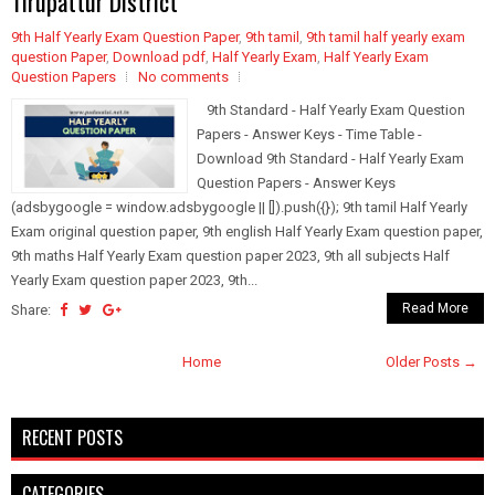
Tirupattur District
9th Half Yearly Exam Question Paper
,
9th tamil
,
9th tamil half yearly exam
question Paper
,
Download pdf
,
Half Yearly Exam
,
Half Yearly Exam
Question Papers
No comments
9th Standard - Half Yearly Exam Question
Papers - Answer Keys - Time Table -
Download 9th Standard - Half Yearly Exam
Question Papers - Answer Keys
(adsbygoogle = window.adsbygoogle || []).push({}); 9th tamil Half Yearly
Exam original question paper, 9th english Half Yearly Exam question paper,
9th maths Half Yearly Exam question paper 2023, 9th all subjects Half
Yearly Exam question paper 2023, 9th...
Read More
Share:
Home
Older Posts →
RECENT POSTS
CATEGORIES