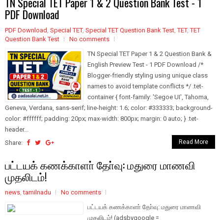
TN Special TET Paper 1 & 2 Question Bank Test - 1
PDF Download
PDF Download
,
Special TET
,
Special TET Question Bank Test
,
TET
,
TET
Question Bank Test
No comments
TN Special TET Paper 1 & 2 Question Bank &
English Preview Test - 1 PDF Download /*
Blogger-friendly styling using unique class
names to avoid template conflicts */ .tet-
container { font-family: 'Segoe UI', Tahoma,
Geneva, Verdana, sans-serif; line-height: 1.6; color: #333333; background-
color: #ffffff; padding: 20px; max-width: 800px; margin: 0 auto; } .tet-
header...
Read More
Share:
பட்டயக் கணக்காளா் தோ்வு: மதுரை மாணவி
முதலிடம்!
news
,
tamilnadu
No comments
பட்டயக் கணக்காளா் தோ்வு: மதுரை மாணவி
முதலிடம்! (adsbygoogle =